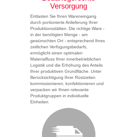
Der Umga
Versorgung
Vereinigt
Model Re
Entlasten Sie Ihren Wareneingang
Recommen
durch portionierte Anlieferung Ihrer
Dangero
Produktionsstätten. Die richtige Ware -
verbunde
in der benötigten Menge - am
zahlreic
gewünschten Ort - entsprechend Ihres
Abkommen 
zeitlichen Verfügungsbedarfs,
sicheren 
ermöglicht einen optimalen
Maßnahme
Materialfluss Ihrer innerbetrieblichen
Unfalls.
Logistik und die Erhöhung des Anteils
Ihrer produktiven Grundfläche. Unter
Berücksichtigung Ihrer Rüstzeiten
kommissionieren, konfektionieren und
verpacken wir Ihnen relevante
Produktgruppen in individuelle
Einheiten.
KL