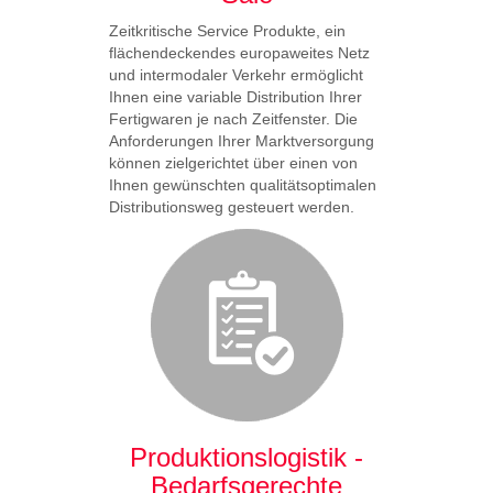
Zeitkritische Service Produkte, ein
Erhalten 
flächendeckendes europaweites Netz
Investiti
und intermodaler Verkehr ermöglicht
Produkte
Ihnen eine variable Distribution Ihrer
reduziert
Fertigwaren je nach Zeitfenster. Die
unterstüt
Anforderungen Ihrer Marktversorgung
Nachhalti
können zielgerichtet über einen von
Prozesse
Ihnen gewünschten qualitätsoptimalen
Verwaltu
Distributionsweg gesteuert werden.
Gefa
Produktionslogistik -
Bedarfsgerechte