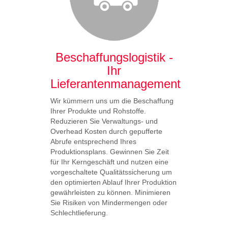
Part
Gewinnen 
Produkti
durch ein 
Mehrwegv
Beschaffungslogistik -
Konzept. 
Ihr
oder Ihre
Lieferantenmanagement
binden wi
für Sie i
Wir kümmern uns um die Beschaffung
Ihrer Produkte und Rohstoffe.
Reduzieren Sie Verwaltungs- und
Overhead Kosten durch gepufferte
Abrufe entsprechend Ihres
Produktionsplans. Gewinnen Sie Zeit
für Ihr Kerngeschäft und nutzen eine
vorgeschaltete Qualitätssicherung um
den optimierten Ablauf Ihrer Produktion
gewährleisten zu können. Minimieren
Sie Risiken von Mindermengen oder
Schlechtlieferung.