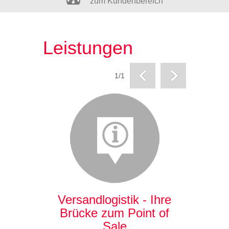
zum Kundenbereich
Leistungen
1/1
Versandlogistik - Ihre
Rev
Brücke zum Point of
Nac
Sale