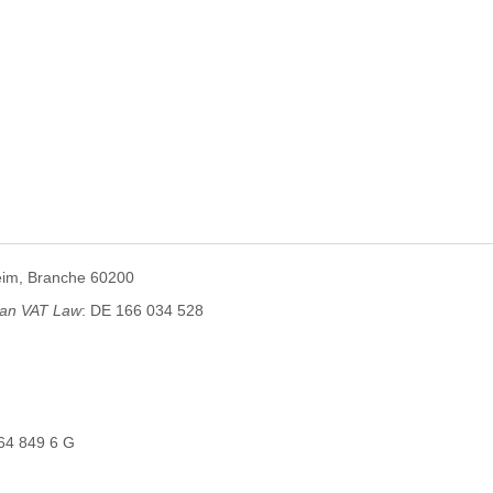
im, Branche 60200
man VAT Law
: DE 166 034 528
64 849 6 G