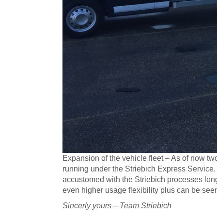
Expansion of the vehicle fleet – As of now two
running under the Striebich Express Service. 
accustomed with the Striebich processes long be
even higher usage flexibility plus can be see
Sincerly yours – Team Striebich