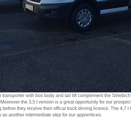
 transporter with box body and tail lift complement the Striebich
Moreover the 3,5 t version is a great opportunity for our prospec
fore they receive their offical truck driving licence. The 4,7 t t
n as another intermediate step for our apprentices.