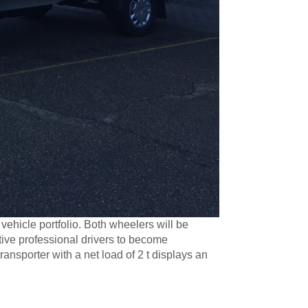
 vehicle portfolio. Both wheelers will be
tive professional drivers to become
ransporter with a net load of 2 t displays an